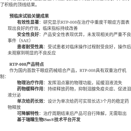
了积极的顶线结果。
预临床试验关键成果
有效性显著
：研究显示RTP-008在治疗中重度干眼症方面表
现出良好的疗效，临床指标持续改善
安全性良好
：产品安全性表现优异，未发现相关的严重不良
事件（SAE）
患者耐受性高
：受试患者对临床操作过程耐受良好，操作后
未观察到明显的不良反应
RTP-008产品特点
作为国内首款干眼症药械组合产品，RTP-008具有双重治疗机
制：
物理治疗作用
：发挥泪点塞的物理功能，延缓泪液流失
药物缓释作用
：持续释放药物，抑制泪腺免疫炎症、促进泪
液分泌
单次给药长效
：设计为单次给药可实现长达3个月的稳定药
物释放
可降解特性
：治疗周期结束后产品可自行降解，无需取出
基于瑞瞳生物
iSus®技术平台开发