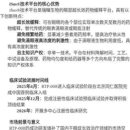
iSus®技术平台的核心优势
iSus®技术平台是瑞瞳生物的眼部超长效药物缓释平台，具有以
下创新特点：
超长效缓释
：可在眼睛的各个部位实现单次数天至数月的药
物缓释，替代传统的眼表滴眼液或眼底注射
避免频繁给药
：显著减少患者用药频率，提高治疗依从性
避免滴眼液高浓度的刺激性
：由于滴眼液生物利用度低，具
有高浓度刺激性
自主知识产权
：非单一技术。平台在材料降解时间、工艺、
中试设备及原理、药物均匀度和给药器等多个方向布局了完整的
知识产权体系
临床试验进展时间线
2025年4月
：RTP-008进入临床试验阶段在北京同仁医院完
成中国首例临床入组
2025年12月
：完成注册性临床试验预临床试验并取得积极
顶线结果
2026年：
开展多中心注册性临床研究
市场前景与意义
RTP-008的成功研发填补了国内干眼症长效治疗领域的市场空