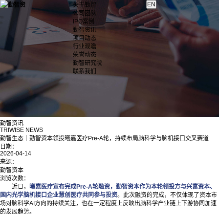
关于勤智
公司团队
IPO案例
勤智资讯
项目动态
行业观瞻
荣誉动态
勤智研究院
联系我们
勤智资讯
TRIWISE NEWS
勤智生态｜勤智资本领投曦嘉医疗Pre-A轮，持续布局脑科学与脑机接口交叉赛道
日期：
2026-04-14
来源：
勤智资本
浏览次数：
近日，
曦嘉医疗宣布完成Pre-A轮融资，勤智资本作为本轮领投方与兴富资本、
国内光学脑机接口企业慧创医疗共同参与投资
。此次融资的完成，不仅体现了资本市
场对脑科学AI方向的持续关注，也在一定程度上反映出脑科学产业链上下游协同加速
的发展趋势。