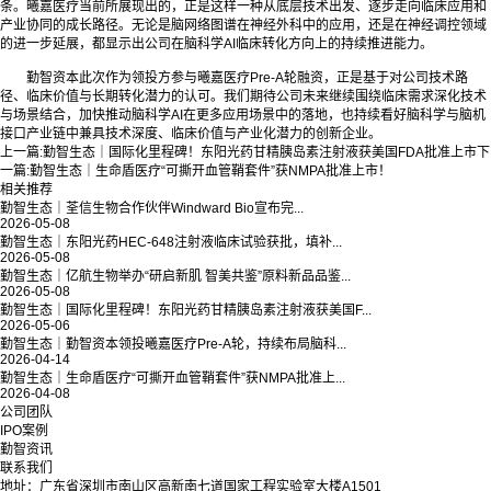
条。曦嘉医疗当前所展现出的，正是这样一种从底层技术出发、逐步走向临床应用和
产业协同的成长路径。无论是脑网络图谱在神经外科中的应用，还是在神经调控领域
的进一步延展，都显示出公司在脑科学AI临床转化方向上的持续推进能力。
勤智资本此次作为领投方参与曦嘉医疗Pre-A轮融资，正是基于对公司技术路
径、临床价值与长期转化潜力的认可。我们期待公司未来继续围绕临床需求深化技术
与场景结合，加快推动脑科学AI在更多应用场景中的落地，也持续看好脑科学与脑机
接口产业链中兼具技术深度、临床价值与产业化潜力的创新企业。
上一篇:
勤智生态｜国际化里程碑！东阳光药甘精胰岛素注射液获美国FDA批准上市
下
一篇:
勤智生态｜生命盾医疗“可撕开血管鞘套件”获NMPA批准上市！
相关推荐
勤智生态｜荃信生物合作伙伴Windward Bio宣布完...
2026-05-08
勤智生态｜东阳光药HEC-648注射液临床试验获批，填补...
2026-05-08
勤智生态｜亿航生物举办“研启新肌 智美共鉴”原料新品品鉴...
2026-05-08
勤智生态｜国际化里程碑！东阳光药甘精胰岛素注射液获美国F...
2026-05-06
勤智生态｜勤智资本领投曦嘉医疗Pre-A轮，持续布局脑科...
2026-04-14
勤智生态｜生命盾医疗“可撕开血管鞘套件”获NMPA批准上...
2026-04-08
公司团队
IPO案例
勤智资讯
联系我们
地址：广东省深圳市南山区高新南七道国家工程实验室大楼A1501