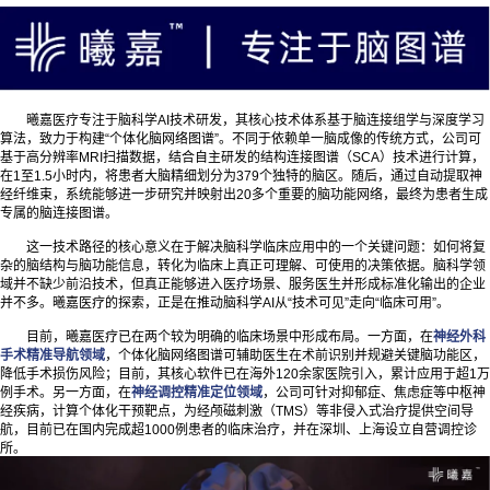
曦嘉医疗专注于脑科学AI技术研发，其核心技术体系基于脑连接组学与深度学习
算法，致力于构建“个体化脑网络图谱”。不同于依赖单一脑成像的传统方式，公司可
基于高分辨率MRI扫描数据，结合自主研发的结构连接图谱（SCA）技术进行计算，
在1至1.5小时内，将患者大脑精细划分为379个独特的脑区。随后，通过自动提取神
经纤维束，系统能够进一步研究并映射出20多个重要的脑功能网络，最终为患者生成
专属的脑连接图谱。
这一技术路径的核心意义在于解决脑科学临床应用中的一个关键问题：如何将复
杂的脑结构与脑功能信息，转化为临床上真正可理解、可使用的决策依据。脑科学领
域并不缺少前沿技术，但真正能够进入医疗场景、服务医生并形成标准化输出的企业
并不多。曦嘉医疗的探索，正是在推动脑科学AI从“技术可见”走向“临床可用”。
目前，曦嘉医疗已在两个较为明确的临床场景中形成布局。一方面，在
神经外科
手术精准导航领域
，个体化脑网络图谱可辅助医生在术前识别并规避关键脑功能区，
降低手术损伤风险；目前，其核心软件已在海外120余家医院引入，累计应用于超1万
例手术。另一方面，在
神经调控精准定位领域
，公司可针对抑郁症、焦虑症等中枢神
经疾病，计算个体化干预靶点，为经颅磁刺激（TMS）等非侵入式治疗提供空间导
航，目前已在国内完成超1000例患者的临床治疗，并在深圳、上海设立自营调控诊
所。