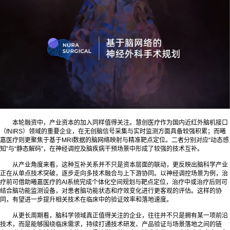
本轮融资中，产业资本的加入同样值得关注。慧创医疗作为国内近红外脑机接口
（fNIRS）领域的重要企业，在无创脑信号采集与实时监测方面具备较强积累；而曦
嘉医疗则更聚焦于基于MRI数据的脑网络映射与精准靶点定位。二者分别对应“动态感
知”与“静态解码”，在神经调控及脑疾病干预场景中形成了较强的技术互补。
从产业角度来看，这种互补关系并不只是资本层面的联动，更反映出脑科学产业
正在从单点技术突破，逐步走向多技术融合与上下游协同。以神经调控场景为例，治
疗前可借助曦嘉医疗的AI系统完成个体化空间规划与靶点定位，治疗中或治疗后则可
结合脑功能监测设备，对患者脑功能状态和疗效变化进行更客观的评估。这样的协
同，有望进一步提升相关技术在临床中的验证效率和落地速度。
从更长周期看，脑科学领域真正值得关注的企业，往往并不只是拥有某一项前沿
技术，而是能够围绕临床需求，持续打通技术研发、产品验证与场景落地之间的链