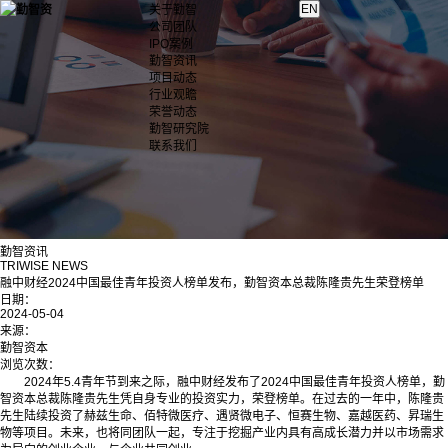
关于勤智
公司团队
IPO案例
勤智资讯
项目动态
行业观瞻
荣誉动态
勤智研究院
联系我们
勤智资讯
TRIWISE NEWS
融中财经2024中国最佳青年投资人榜单发布，勤智资本总裁陈隆贵先生荣登榜单
日期：
2024-05-04
来源：
勤智资本
浏览次数：
2024年5.4青年节到来之际，融中财经发布了2024中国最佳青年投资人榜单，勤
智资本总裁陈隆贵先生凭自身专业的投资实力，荣登榜单。在过去的一年中，陈隆贵
先生陆续投资了赫兹生命、佰特微医疗、遇贤微电子、恒赛生物、嘉越医药、昇瑞生
物等项目。未来，也将同团队一起，专注于挖掘产业内具有高成长潜力并以市场需求