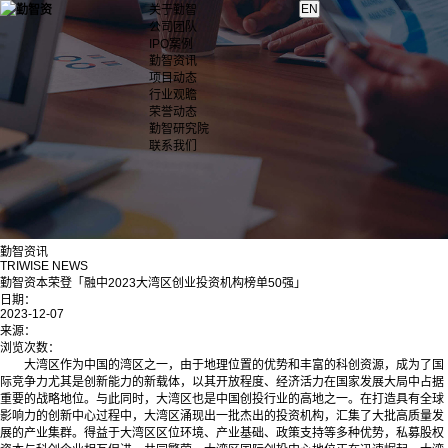
关于勤智
公司团队
IPO案例
勤智资讯
项目动态
行业观瞻
荣誉动态
勤智研究院
联系我们
勤智资讯
TRIWISE NEWS
勤智资本荣登「融中2023大湾区创业投资机构榜单50强」
日期：
2023-12-07
来源：
浏览次数：
大湾区作为中国的湾区之一，由于地理位置的优势和丰富的科创资源，成为了国
际竞争力尤其是创新能力的新载体，以其开放程度、经济活力在国家发展大局中占据
重要的战略地位。与此同时，大湾区也是中国创投行业的高地之一。在打造具有全球
影响力的创新中心过程中，大湾区涌现出一批杰出的投资机构，汇集了大批高质量发
展的产业集群。得益于大湾区区位环境、产业基础、政策支持等多种优势，私募股权