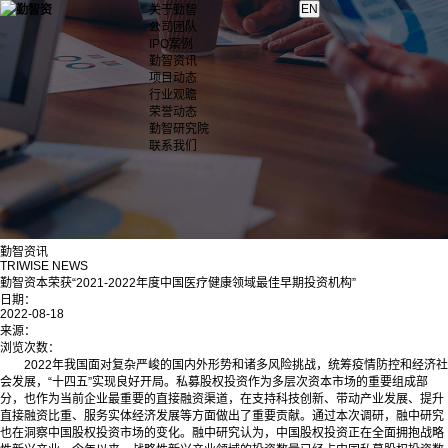
关于勤智
公司团队
IPO案例
勤智资讯
项目动态
行业观瞻
荣誉动态
勤智研究院
联系我们
勤智资讯
TRIWISE NEWS
勤智资本荣获“2021-2022年度中国医疗健康领域最佳早期投资机构”
日期：
2022-08-18
来源：
浏览次数：
2022年我国面对复杂严峻的国内外形势和诸多风险挑战，统筹疫情防控和经济社
会发展，“十四五”实现良好开局。私募股权投资作为多层次资本市场的重要组成部
分，也作为当前企业最重要的直接融资渠道，在支持科技创新、带动产业发展、提升
直接融资比重、服务实体经济发展等方面做出了重要贡献。通过本次调研，融中研究
也在洞察中国股权投资市场的变化。融中研究认为，中国股权投资正在全面拥抱战略