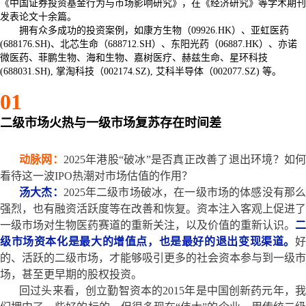
《中国证券投资基金行为与市场影响研究》，在《经济研究》等学术期刊
发表论文十余篇。
拥有众多成功的投资案例，如康方生物（09926.HK）、亚虹医药
(688176.SH)、北芯生命（688712.SH）、东阳光药（06887.HK）、亦诺
微医药、菲鹏生物、海和生物、嘉树医疗、赫兹生命、星环科技
(688031.SH), 掌淘科技（002174.SZ), 艾科半导体（002077.SZ) 等。
01
二级市场火热与一级市场复苏存在时间差
动脉网：
2025年港股“破冰”是否真正改善了退出环境？如
看待这一波IPO热潮对市场估值的作用？
汤大杰：
2025年二级市场破冰，在一级市场的体感没有那
强烈，也有融资活跃度等在改善和恢复。资本注入客观上促进了
一级市场对生物医药赛道的重新关注，以及价值的重新认识。
二
级市场资本化是最大的增值点，也是最好的退出变现渠道。
好
的、活跃的二级市场，才能够吸引更多的社会资本参与到一级市
场，甚至更早期的股权投资。
回过头来看，创立勤智资本的2015年是中国创新药元年，我