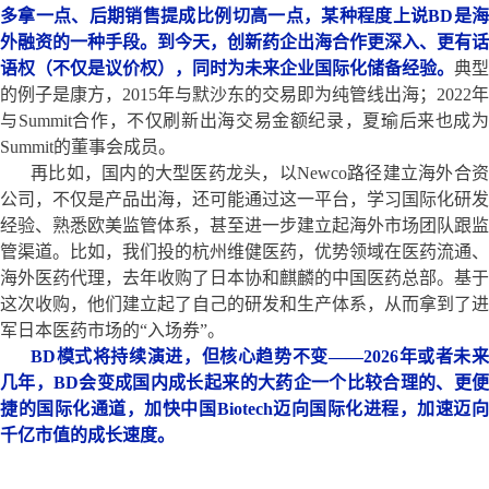
多拿一点、后期销售提成比例切高一点，某种程度上说BD是海
外融资的一种手段。到今天，创新药企出海合作更深入、更有话
语权（不仅是议价权），同时为未来企业国际化储备经验。
典型
的例子是康方，2015年与默沙东的交易即为纯管线出海；2022年
与Summit合作，不仅刷新出海交易金额纪录，夏瑜后来也成为
Summit的董事会成员。
再比如，国内的大型医药龙头，以Newco路径建立海外合资
公司，不仅是产品出海，还可能通过这一平台，学习国际化研发
经验、熟悉欧美监管体系，甚至进一步建立起海外市场团队跟监
管渠道。比如，我们投的杭州维健医药，优势领域在医药流通、
海外医药代理，去年收购了日本协和麒麟的中国医药总部。基于
这次收购，他们建立起了自己的研发和生产体系，从而拿到了进
军日本医药市场的“入场券”。
BD
模式将持续演进，但核心趋势不变——2026年或者未来
几年，BD会变成国内成长起来的大药企一个比较合理的、更便
捷的国际化通道，加快中国Biotech迈向国际化进程，加速迈向
千亿市值的成长速度。