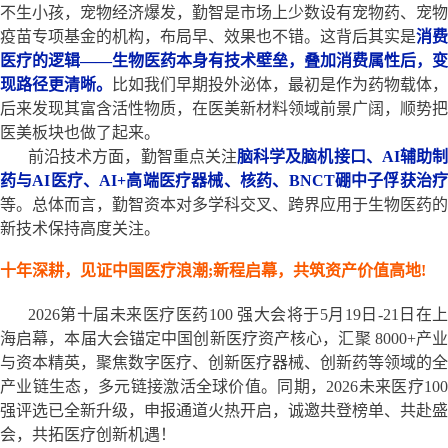
不生小孩，宠物经济爆发，勤智是市场上少数设有宠物药、宠物
疫苗专项基金的机构，布局早、效果也不错。这背后其实是
消费
医疗的逻辑——生物医药本身有技术壁垒，叠加消费属性后，变
现路径更清晰。
比如我们早期投外泌体，最初是作为药物载体，
后来发现其富含活性物质，在医美新材料领域前景广阔，顺势把
医美板块也做了起来。
前沿技术方面，勤智重点关注
脑科学及脑机接口、AI辅助
药与AI医疗、AI+高端医疗器械、核药、BNCT硼中子俘获治疗
等。总体而言，勤智资本对多学科交叉、跨界应用于生物医药的
新技术保持高度关注。
十年深耕，见证中国医疗浪潮;新程启幕，共筑资产价值高地!
2026第十届未来医疗医药100 强大会将于5月19日-21日在上
海启幕，本届大会锚定中国创新医疗资产核心，汇聚 8000+产业
与资本精英，聚焦数字医疗、创新医疗器械、创新药等领域的全
产业链生态，多元链接激活全球价值。同期，2026未来医疗100
强评选已全新升级，申报通道火热开启，诚邀共登榜单、共赴盛
会，共拓医疗创新机遇！