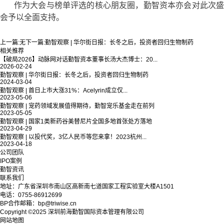
作为大会与榜单评选的核心朋友圈，勤智资本亦会对此次盛
会予以全面支持。
上一篇:
无
下一篇:
勤智观察 | 华尔街日报：长冬之后，投资者回归生物制药
相关推荐
【破局2026】动脉网对话勤智资本董事长汤大杰博士：20...
2026-02-24
勤智观察 | 华尔街日报：长冬之后，投资者回归生物制药
2024-03-04
勤智观察 | 首日上市大涨31%：Acelyrin成立仅...
2023-05-06
勤智观察 | 宠药领域发展值得期待，勤智宠乐基金走在前列
2023-05-05
勤智观察 | 国家1类新药谷美替尼片全国多地首张处方落地
2023-04-29
勤智观察 | 以投代奖，3亿人民币等您来拿！2023杭州...
2023-04-18
公司团队
IPO案例
勤智资讯
联系我们
地址：广东省深圳市南山区高新南七道国家工程实验室大楼A1501
电话：0755-86912699
BP合作邮箱：bp@triwise.cn
Copyright ©2025 深圳前海勤智国际资本管理有限公司
网站地图