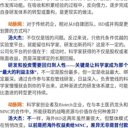
作发挥动能。在吸收和积累经验的过程中，反向借力，逐步完成
自身研发体系的转型或重构，是更现实的做法。
动脉网：
对于传统药企，相对从0自建团队，BD或并购是
划算的方式吗？
汤大杰：
不仅仅是钱的问题。反过来说，只依托条件优越
实验室平台，就能留住科学家、研发出新药吗？这是不一定的。
公司化平台的价值在于：成功时，科学家获得的不仅是股权或者
账面收益，而是深度绑定的长期回报。
研发和投资需要回归到人性——关键是让科学家成为那个
“最大的利益主体”
，
不一定是股份最多，但一定是收益最大、绑
定最深。通过合作参与某些管线研发，日益深入，负责管线的科
学家慢慢就会到你的平台来，这种渐进式的研发体系建立，可能
比激进的转型更可持续。
动脉网：
科学家创业者及Biotech企业，在与本土医药龙头
MNC的合作中，所能获取的战略资源与价值存在何种差异？
汤大杰：不
一样，海外BD这两年虽然量很大，但整体模
在悄悄改变。
以前是把海外权益卖给MNC，差异无非是首付