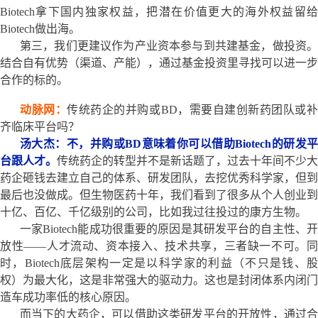
Biotech拿下国内独家权益，把潜在价值更大的海外权益留给
Biotech做出海。
第三，我们更建议作为产业资本参与到共建基金，做投资。
结合自有优势（渠道、产能），通过基金投资里寻找可以进一步
合作的标的。
动脉网：
传统药企的并购或BD，需要自建创新药团队或
齐临床平台吗？
汤大杰：不，并购或BD意味着你可以借助Biotech的研发平
台跟人才。
传统药企的转型并不是新话题了，过去十年间不少大
药企砸钱去建立自己的体系、研发团队，去挖优秀科学家，但到
最后也没做成。但生物医药十年，我们看到了很多从个人创业到
十亿、百亿、千亿级别的公司，比如我过往投过的康方生物。
一家Biotech能成功很重要的原因是其研发平台的自主性、开
放性——人才流动、资本接入、技术共享，三者缺一不可。同
时，Biotech底层架构一定是以科学家的利益（不只是钱、股
权）为最大化，这是非常强大的驱动力。这也是封闭体系内闭门
造车成功率低的核心原因。
而当下的大药企，可以借助这类研发平台的开放性，通过合