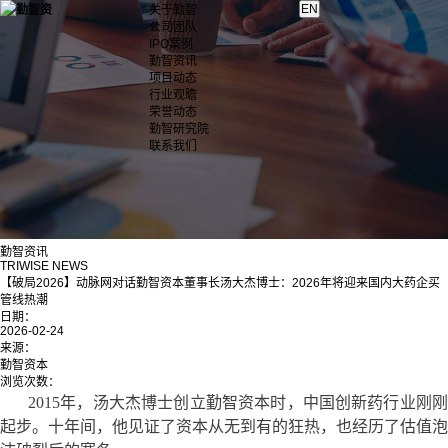
关于勤智
公司团队
IPO案例
勤智资讯
项目动态
行业观瞻
荣誉动态
勤智研究院
联系我们
勤智资讯
TRIWISE NEWS
【破局2026】动脉网对话勤智资本董事长汤大杰博士：2026年将迎来国内大药企买
管线热潮
日期：
2026-02-24
来源：
勤智资本
浏览次数：
2015年，汤大杰博士创立勤智资本时，中国创新药行业刚刚
起步。十年间，他见证了资本从无到有的狂热，也经历了估值泡