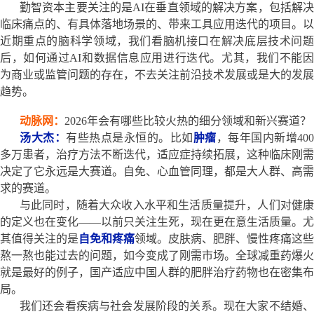
勤智资本主要关注的是AI在垂直领域的解决方案，包括解决
临床痛点的、有具体落地场景的、带来工具应用迭代的项目。以
近期重点的脑科学领域，我们看脑机接口在解决底层技术问题
后，如何通过AI和数据信息应用进行迭代。尤其，我们不能因
为商业或监管问题的存在，不去关注前沿技术发展或是大的发展
趋势。
动脉网：
2026年会有哪些比较火热的细分领域和新兴赛道？
汤大杰：
有些热点是永恒的。比如
肿瘤
，每年国内新增400
多万患者，治疗方法不断迭代，适应症持续拓展，这种临床刚需
决定了它永远是大赛道。自免、心血管同理，都是大人群、高需
求的赛道。
与此同时，随着大众收入水平和生活质量提升，人们对健康
的定义也在变化——以前只关注生死，现在更在意生活质量。尤
其值得关注的是
自免和疼痛
领域。皮肤病、肥胖、慢性疼痛这些
熬一熬也能过去的问题，如今变成了刚需市场。全球减重药爆火
就是最好的例子，国产适应中国人群的肥胖治疗药物也在密集布
局。
我们还会看疾病与社会发展阶段的关系。现在大家不结婚、