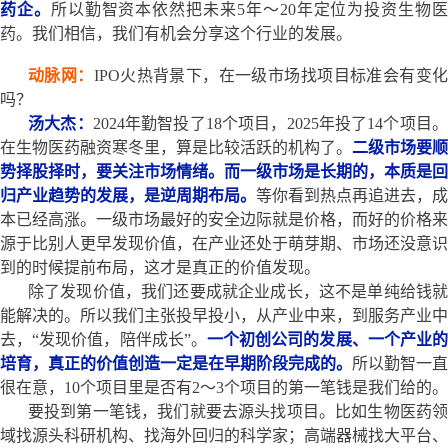
药企。
所以勤智资本依然把未来5年～20年定位为投资生物
药。我们相信，我们有机会分享这个行业的发展。
动脉网：
IPO火热背景下，在一级市场找项目标准会有变
吗？
汤大杰：
2024年勤智投了18个项目，2025年投了14个项目
在生物医药融资寒冬里，算是比较活跃的机构了。
二级市场要顺
势择股择时，要关注市场情绪。而一级市场是长期的，本质是回
归产业趋势的发展，是逆周期布局。
等你看到热点再追进去，成
本已经高涨。一级市场最好的安全边际就是价格，而好的价格来
源于比别人更早发现价值，在产业还处于萌芽期、市场还没意识
到的时候提前布局，这才是真正的价值发现。
除了发现价值，我们还要成就企业成长，这不是单纯给钱就
能解决的。所以我们主张投早投小，从产业中来，到服务产业中
去，“发现价值，陪伴成长”。
一个初创公司的发展、一个产业的
培育，真正的价值创造一定是在早期阶段完成的。
所以勤智一直
很在意，10个项目里是否有2～3个项目的第一笔钱是我们给的。
要投到第一笔钱，我们就要去源头找项目。比如生物医药领
域找源头科研机构、找海外回归的科学家；高端器械找大平台、