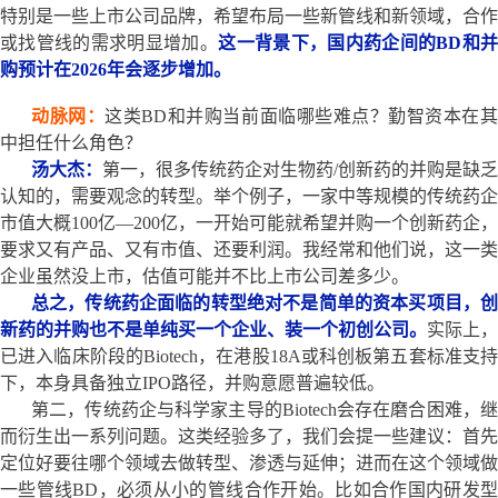
特别是一些上市公司品牌，希望布局一些新管线和新领域，合作
或找管线的需求明显增加。
这一背景下，国内药企间的BD和
购预计在2026年会逐步增加。
动脉网：
这类BD和并购当前面临哪些难点？勤智资本在
中担任什么角色？
汤大杰：
第一，很多传统药企对生物药/创新药的并购是缺乏
认知的，需要观念的转型。举个例子，一家中等规模的传统药企
市值大概100亿—200亿，一开始可能就希望并购一个创新药企，
要求又有产品、又有市值、还要利润。我经常和他们说，这一类
企业虽然没上市，估值可能并不比上市公司差多少。
总之，传统药企面临的转型绝对不是简单的资本买项目，创
新药的并购也不是单纯买一个企业、装一个初创公司。
实际上，
已进入临床阶段的Biotech，在港股18A或科创板第五套标准支持
下，本身具备独立IPO路径，并购意愿普遍较低。
第二，传统药企与科学家主导的Biotech会存在磨合困难，继
而衍生出一系列问题。这类经验多了，我们会提一些建议：首先
定位好要往哪个领域去做转型、渗透与延伸；进而在这个领域做
一些管线BD，必须从小的管线合作开始。比如合作国内研发型