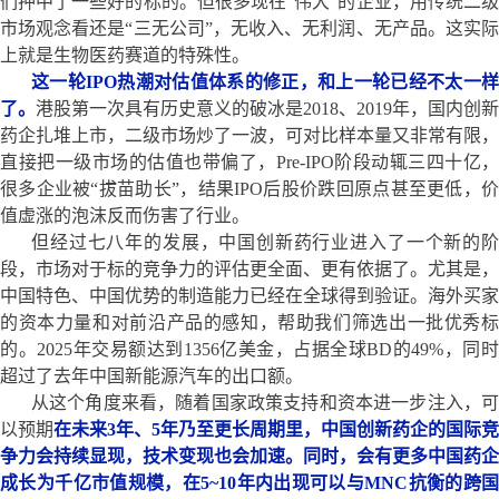
们押中了一些好的标的。但很多现在“伟大”的企业，用传统二级
市场观念看还是“三无公司”，无收入、无利润、无产品。这实际
上就是生物医药赛道的特殊性。
这一轮IPO热潮对估值体系的修正，和上一轮已经不太一样
了。
港股第一次具有历史意义的破冰是2018、2019年，国内创新
药企扎堆上市，二级市场炒了一波，可对比样本量又非常有限，
直接把一级市场的估值也带偏了，Pre-IPO阶段动辄三四十亿，
很多企业被“拔苗助长”，结果IPO后股价跌回原点甚至更低，价
值虚涨的泡沫反而伤害了行业。
但经过七八年的发展，中国创新药行业进入了一个新的阶
段，市场对于标的竞争力的评估更全面、更有依据了。尤其是，
中国特色、中国优势的制造能力已经在全球得到验证。海外买家
的资本力量和对前沿产品的感知，帮助我们筛选出一批优秀标
的。2025年交易额达到1356亿美金，占据全球BD的49%，同时
超过了去年中国新能源汽车的出口额。
从这个角度来看，随着国家政策支持和资本进一步注入，可
以预期
在未来3年、5年乃至更长周期里，中国创新药企的国际竞
争力会持续显现，技术变现也会加速。同时，会有更多中国药企
成长为千亿市值规模，在5~10年内出现可以与MNC抗衡的跨国