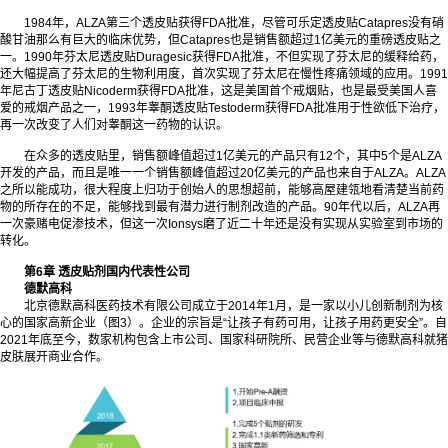
1984年，ALZA第三个透皮贴获得FDA批准，尽管可乐定透皮贴Catapres没有硝
酸甘油那么有巨大的临床优势，但Catapres也是销售额超过1亿美元的重磅透皮贴之
一。1990年芬太尼透皮贴Duragesic获得FDA批准，不但实现了芬太尼的缓释给药，
还大幅提高了芬太尼的生物利用度，首次实现了芬太尼在慢性疼痛领域的应用。1991
年尼古丁透皮贴Nicoderm获得FDA批准，这是美国首个戒烟贴，也是最受美国人喜
爱的戒烟产品之一，1993年睾酮透皮贴Testoderm获得FDA批准用于性欲低下治疗，
再一次改变了人们对睾酮这一药物的认识。
在众多的透皮贴里，销售额峰值超过1亿美元的产品只有12个，其中5个是ALZA
开发的产品，而且是唯一一个销售额峰值超过20亿美元的产品也来自于ALZA。ALZA
之所以能成功，很大程度上归功于创始人的思想超前，能够高屋建瓴地看清楚当前药
物的所存在的不足，能够找到最有潜力进行制剂改造的产品。90年代以后，ALZA再
一次豪赌电促渗技术，但这一次Ionsys磨了近二十年还是没有实现从实验室到市场的
转化。
第6章 透皮贴剂国内代表性公司
德默高科
北京德默高科医药技术有限公司成立于2014年1月，是一家以小儿创新制剂为核
心的国家高新企业（图3）。企业的宗旨是“让孩子有药可用，让孩子用药更安全”。自
2021年底至今，数家机构包含上市公司、国家科研院所、民营企业等与德默高科就猪
皮肤展开商业合作。