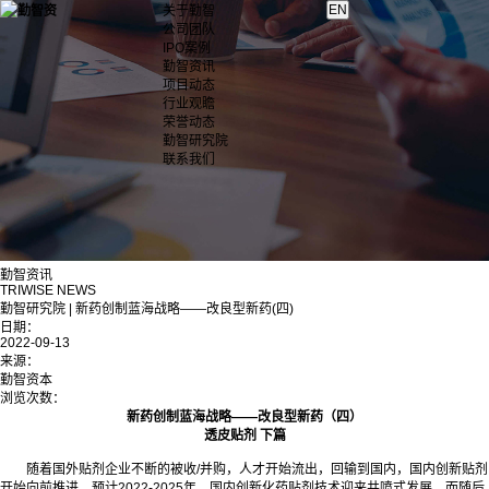
关于勤智
公司团队
IPO案例
勤智资讯
项目动态
行业观瞻
荣誉动态
勤智研究院
联系我们
勤智资讯
TRIWISE NEWS
勤智研究院 | 新药创制蓝海战略——改良型新药(四)
日期：
2022-09-13
来源：
勤智资本
浏览次数：
新药创制蓝海战略——改良型新药（四）
透皮贴剂 下篇
随着国外贴剂企业不断的被收/并购，人才开始流出，回输到国内，国内创新贴剂
开始向前推进，预计2022-2025年，国内创新化药贴剂技术迎来井喷式发展，而随后