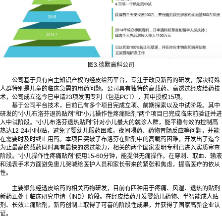
图3.德默高科公司
公司基于具有自主知识产权的经皮给药平台，专注于改良新药的研发，解决特殊
人群特别是儿童的临床急需的用药问题。公司具有独特的高载药、高透过经皮给药技
术，公司成立迄今已申请23项发明专利（包括PCT），其中授权15项。
基于公司平台技术，目前已有多个项目完成立项、前期探索以及中试阶段。其中
研发的“小儿布洛芬退热贴剂”和“小儿操作性疼痛贴剂”两个项目已完成临床前验证并进
入中试阶段。“小儿布洛芬退热贴剂”针对小儿最大的就诊人群，能平稳有效的控制高
热达12-24小时/贴，避免了婴幼儿服药困难，夜间喂药、药物胃肠反应等问题，并能
在需要时及时终止用药。本项目突破了布洛芬在贴剂中的高载药困难，开发出了迄今
为止最高的载药同时具有最快的透过能力，相关的两个国家发明专利已进入实质审查
阶段。“小儿操作性疼痛贴剂”使用15-60分钟，能提供无痛操作。在穿刺、取血、输液
和浅表手术方面避免患儿哭喊给医护人员和家长带来的紧张和焦虑，提高医疗的依从
性。
主要聚焦经透皮给药的相关药物研发，目前有四种用于疼痛、风湿、退热的贴剂
新药正处于临床研究申请（IND）阶段。在经皮给药开发婴幼儿药物、半智能成人贴
剂、长效止痛贴剂，新药创制上取得了可喜的阶段性成果，并获得了国家高新企业认
证。