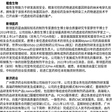
载愈生物
载愈生物致力于研发高效安全、精准可控的药物递送和基因转染的纳米电穿孔技
术，拥有基于该技术的在体基因治疗、透皮给药及体外电转染三大药物递送技术平
台，已开启第一代透皮给药设备的量产。
新领医药
新领医药是由国际知名的制剂专家唐俭生博士联合质量研究专家廖世平博士于
2019年创立。公司创始人唐俭生博士是全球最具影响力的透皮给药制剂科学家之一，
开发上市14个透皮贴（另有几个FDA待批），曾获美国国家发明奖和爱荷华州立大学
校友会杰出成就奖。唐博士曾任透皮给药技术的领先企业美国Mylan公司的高级首席
科学家，世界500强505(b) (2)和仿制药公司Teva (梯瓦）的透皮制剂研发总监及世界
领先透皮贴公司Aveva的全球研发负责人。公司的创始成员拥有超20年的透皮给药行
业的研发和管理经验，其技术和管理团队拥有成熟的透皮给药技术储备并成功地在国
内外开发完成多项透皮制剂的产业化，公司致力于发展成为世界领先的集研发、生产
和销售为一体的创新型透皮制剂平台企业。2022年3月18日消息，目前，新领医药技
术（深圳）有限公司宣布完成近亿元Pre-A轮融资。据悉，本轮融资由富汇创投领
投，中科创药创业投资跟投 ，前途汇医药担任本轮融资财务顾问。
新济药业
广州新济药业科技有限公司始创于2007年，公司主营业务包括药物制剂研发服
务、高端药物制剂研发及成果转让。公司的主要盈利模式有PPRO模式：重磅制剂产
品研发和专利产品Lisence授权，包括微针等经皮给药创新制剂药品研发、高端吸入
制剂药品研发和高端口服缓控释研发产品。PCRO服务模式：通过各类验证的专利技
术平台，向客户提供高质量的仿制药、一致性评价、新药CMC研发服务。目前，新济
药业年研发服务合同额已经突破1亿元。2021年12月7日，蓝鲸财经记者获悉，广州
新济药业科技有限公司（以下简称：新济药业）完成近亿元人民币的A轮融资，由丹