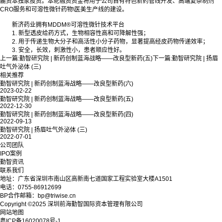
麓资本独家投资。本轮融资资金将用于公司自有特色新药管线开发、高端复杂制剂
CRO服务和可溶性微针药物\医美生产线的建设。
新济药业拥有MDDM®可溶性微针技术平台
1. 新型透皮给药方式，生物相容性高和可降解性强；
2. 用于传递生物大分子和高活性小分子药物，显著提高经皮药物传递效率；
3. 安全，长效，刺激性小，患者顺应性好。
上一篇:
勤智研究院 | ​新药创制蓝海战略——改良型新药(五)
下一篇:
勤智研究院 | 扬眉
吐气外泌体 (三)
相关推荐
勤智研究院 | ​新药创制蓝海战略——改良型新药(六)
2023-02-22
勤智研究院 | ​新药创制蓝海战略——改良型新药(五)
2022-12-30
勤智研究院 | 新药创制蓝海战略——改良型新药(四)
2022-09-13
勤智研究院 | 扬眉吐气外泌体 (三)
2022-07-01
公司团队
IPO案例
勤智资讯
联系我们
地址：广东省深圳市南山区高新南七道国家工程实验室大楼A1501
电话：0755-86912699
BP合作邮箱：bp@triwise.cn
Copyright ©2025 深圳前海勤智国际资本管理有限公司
网站地图
粤ICP备16020078号-1