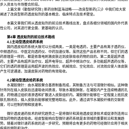
步入资本与市场整合阶段。
上篇文章《勤智研究院 | 新药创制蓝海战略——改良型新药(三)》中我们给大家
阐述了改良型新药透皮贴剂的基本概念、临床特点及技术壁垒。
本篇文章我们将从透皮贴剂的前沿技术路线出发，盘点各细分领域的国内外代表
性公司，对其进行更全面、更基础的认识。
第4章 透皮贴剂的前沿技术路线
4.1主动型透皮给药系统
国内透皮给药系统大致可以分成两类，一类是电透药，主要产品有离子透药仪、
中频透药仪、中医定向透药仪、中药加速仪等。虽然这些产品名称不同，但它们的透
药原理是一样的，都是依靠电刺激皮肤达到皮肤吸收药物的目的。第二类是超声透
药，主要产品有超声治疗仪、超声电导仪、超声中频治疗仪、多功能超声透药仪等，
它们的透药原理是运用超声波的热效应、机械效应、空化效应、对流效应使人体皮肤
产生可逆通道，加速皮肤对药物的有效吸收。
4.2被动型透皮给药系统
水凝胶微针：由水凝胶聚合基质制备而成，其制备方法与可溶微针相似。这种微
针阵列在插入皮肤后迅速吸收间质液，导致水凝胶肿胀，在凝胶内产生连续畅通的孔
道，药物通过组织液渗透和扩散进入皮肤组织内。凝胶微针能够在一定程度上抵抗皮
肤孔隙闭合，插入皮肤后能够被完整地取出。此外，通过调节水凝胶纤维的交联密
度，可以控制药物释放速率。
微针透皮递药技术的研究趋势之一是将微针和其他透皮促渗技术或促渗剂连用以
增加药物的透皮吸收。经皮智能响应型微针递药系统是本领域的重要前沿和发展趋
势。随着对微针递药系统的进一步研究，预期将会有更多的药物可经微针应用于相关
疾病的预防和治疗。