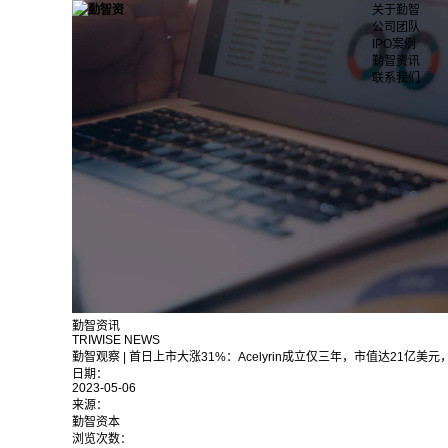
关于勤智
公司团队
IPO案例
勤智资讯
联系我们
勤智资讯
TRIWISE NEWS
勤智观察 | 首日上市大涨31%：Acelyrin成立仅三年，市值达21
日期：
2023-05-06
来源：
勤智资本
浏览次数：