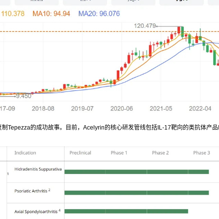
ezza的成功故事。目前，Acelyrin的核心研发管线包括IL-17靶向的类抗体产品Izokibe