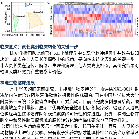
临床意义：灵长类到临床转化的关键一步
陈功教授团队此前已在AD小鼠模型中实现全脑神经再生并改善认知
功能。本次在非人灵长类模型中的成功，是向临床转化迈出的关键一步。
非人灵长类在遗传、解剖、生理和病理上与人类高度相似，其研究结果对
预测人类疗效具有重要参考价值。
神曦生物临床进展
基于坚实的临床前研究，由神曦生物支持的“一项评估NXL-001注射
液脑内注射治疗阿尔茨海默病的探索性临床研究”已在中国科学技术大学
附属第一医院（安徽省立医院）正式启动，目前已完成多例患者给药，顺
利爬坡至高剂量组，展示了优异的安全性和初步积极疗效，验证了大脑原
位神经再生技术治疗阿尔茨海默病的可行性和先进性。此外，神曦生物在
脑卒中和恶性胶质瘤领域的原位转分化治疗临床研究也已同步推进。
公司创始人陈功教授表示：“回国六年多，我们在累计上百只非人灵长类
动物模型上进行了实验。只有猴子实验数据才能填补神经疾病治疗领域从
小鼠到人的鸿沟，这是对患者负责，也是我们敢上临床的底气。”