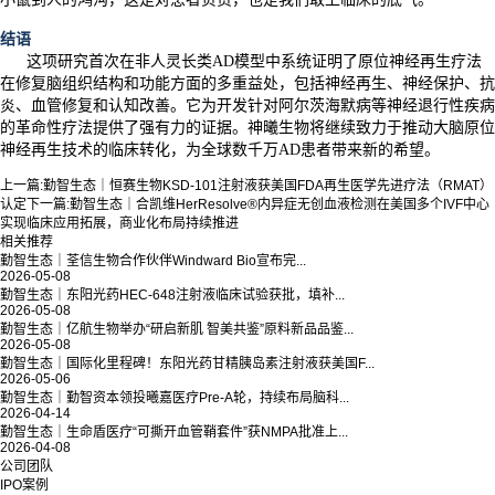
结语
这项研究首次在非人灵长类AD模型中系统证明了原位神经再生疗法
在修复脑组织结构和功能方面的多重益处，包括神经再生、神经保护、抗
炎、血管修复和认知改善。它为开发针对阿尔茨海默病等神经退行性疾病
的革命性疗法提供了强有力的证据。神曦生物将继续致力于推动大脑原位
神经再生技术的临床转化，为全球数千万AD患者带来新的希望。
上一篇:
勤智生态｜恒赛生物KSD-101注射液获美国FDA再生医学先进疗法（RMAT）
认定
下一篇:
勤智生态｜合凯维HerResolve®内异症无创血液检测在美国多个IVF中心
实现临床应用拓展，商业化布局持续推进
相关推荐
勤智生态｜荃信生物合作伙伴Windward Bio宣布完...
2026-05-08
勤智生态｜东阳光药HEC-648注射液临床试验获批，填补...
2026-05-08
勤智生态｜亿航生物举办“研启新肌 智美共鉴”原料新品品鉴...
2026-05-08
勤智生态｜国际化里程碑！东阳光药甘精胰岛素注射液获美国F...
2026-05-06
勤智生态｜勤智资本领投曦嘉医疗Pre-A轮，持续布局脑科...
2026-04-14
勤智生态｜生命盾医疗“可撕开血管鞘套件”获NMPA批准上...
2026-04-08
公司团队
IPO案例