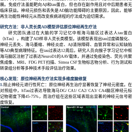
展。免疫疗法虽能靶向Aβ和tau蛋白，但也存在副作用且对中后期患者无
临床获益。神经元损伤和丢失是AD脑功能障碍的主要原因，因此，能够
再生功能性神经元从而改变疾病进程的疗法成为迫切需求。
研究方法：
非人灵长类AD模型评估原位神经再生疗法
研究团队通过在大脑的学习记忆中枢海马脑区过表达人tau蛋白
（hTau），构建了AD样非人灵长类模型。该模型表现出tau过度磷酸化、
神经元丢失、海马萎缩、神经炎症、Aβ清除障碍、血管异常和认知缺陷
等AD典型病理特征。在tau过表达12周后，研究人员向猴子学习记忆中枢
海马脑区注射了过表达NeuroD1的AAV载体，并通过免疫染色、荧光/共聚
焦成像、MRI、FDG PET扫描、Simoa CSF生物标志物分析、行为测试和
转录组分析等多种技术手段评估治疗效果。
核心发现：原位神经再生疗法实现多维度脑修复
1.
阻止神经元退行性死亡：原位神经再生治疗显著恢复了神经元密度。在
对照组中，hTau过表达导致海马DG/ CA1/ CA2/ CA3/ CA4脑区神经元标
记物密度下降45-75%，而治疗组在这些区域表现出显著的神经元信号密
度恢复。