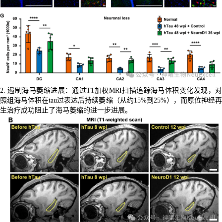
2. 遏制海马萎缩进展：通过T1加权MRI扫描追踪海马体积变化发现，对
照组海马体积在tau过表达后持续萎缩（从约15%到25%），而原位神经再
生治疗成功阻止了海马萎缩的进一步进展。