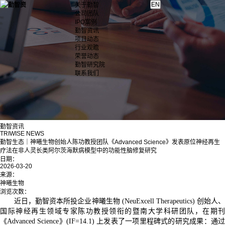
关于勤智
公司团队
IPO案例
勤智资讯
项目动态
行业观瞻
荣誉动态
勤智研究院
联系我们
勤智资讯
TRIWISE NEWS
勤智生态｜神曦生物创始人陈功教授团队《Advanced Science》发表原位神经再生
疗法在非人灵长类阿尔茨海默病模型中的功能性脑修复研究
日期：
2026-03-20
来源：
神曦生物
浏览次数：
近日，勤智资本所投企业神曦生物 (NeuExcell Therapeutics) 创始人、
国际神经再生领域专家陈功教授领衔的暨南大学科研团队，在期刊
《Advanced Science》(IF=14.1) 上发表了一项里程碑式的研究成果：通过