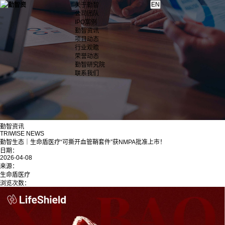
关于勤智
公司团队
IPO案例
勤智资讯
项目动态
行业观瞻
荣誉动态
勤智研究院
联系我们
勤智资讯
TRIWISE NEWS
勤智生态｜生命盾医疗“可撕开血管鞘套件”获NMPA批准上市！
日期：
2026-04-08
来源：
生命盾医疗
浏览次数：