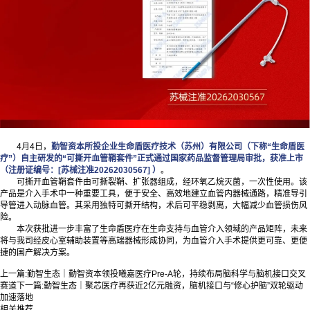
4月4日，
勤智资本所投企业生命盾医疗技术（苏州）有限公司（下称“生命盾医
疗”）自主研发的“可撕开血管鞘套件”正式通过国家药品监督管理局审批，获准上市
（注册证编号：[苏械注准20262030567] ）
。
可撕开血管鞘套件由可撕裂鞘、扩张器组成，经环氧乙烷灭菌，一次性使用。该
产品是介入手术中一种重要工具，便于安全、高效地建立血管内器械通路，精准导引
导管进入动脉血管。其采用独特可撕开结构，术后可平稳剥离，大幅减少血管损伤风
险。
本次获批进一步丰富了生命盾医疗在生命支持与血管介入领域的产品矩阵，未来
将与我司经皮心室辅助装置等高端器械形成协同，为血管介入手术提供更可靠、更便
捷的国产解决方案。
上一篇:
勤智生态｜勤智资本领投曦嘉医疗Pre-A轮，持续布局脑科学与脑机接口交叉
赛道
下一篇:
勤智生态｜聚芯医疗再获近2亿元融资，脑机接口与“修心护脑”双轮驱动
加速落地
相关推荐