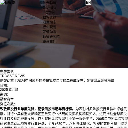
关于勤智
公司团队
IPO案例
勤智资讯
项目动态
行业观瞻
荣誉动态
勤智研究院
联系我们
勤智资讯
TRIWISE NEWS
勤智动态｜2024中国风险投资研究院年度榜单权威发布，勤智资本荣登榜单
日期：
2025-01-15
来源：
勤智资本
浏览次数：
致敬风投行业年度先锋，记录风投市场年度榜样。
为表彰对风险投资行业做出卓越贡
献，对行业具有重大影响甚至改变行业格局的投资机构和投资人，进而推动全球风投
行业以及创新经济发展，作为我国风险投资行业第一服务平台，2005年中国风险投资
研究院启动风险投资行业评选，至今已20年，以其具体量化、客观的数据考量，得到