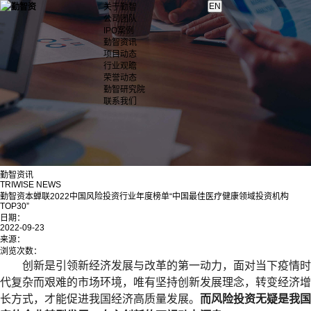
关于勤智
公司团队
IPO案例
勤智资讯
项目动态
行业观瞻
荣誉动态
勤智研究院
联系我们
勤智资讯
TRIWISE NEWS
勤智资本蝉联2022中国风险投资行业年度榜单“中国最佳医疗健康领域投资机构
TOP30”
日期：
2022-09-23
来源：
浏览次数：
创新是引领新经济发展与改革的第一动力，面对当下疫情时
代复杂而艰难的市场环境，唯有坚持创新发展理念，转变经济增
长方式，才能促进我国经济高质量发展。
而风险投资无疑是我国