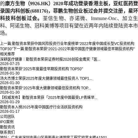
的
康方生物（9926.HK）2020年成功登录香港主板，亚虹医药
录国内科创板(688176)，菲鹏生物创业板过会并提交注册，星环
科技科创板过会。
荃信生物、亦诺微、Immune-Onc、加立
科、阿诺生物、冠科美博等项目有望在近两年内陆续登陆资本市
场。
上一篇:
勤智资本荣获中国风险投资行业年度榜单“2022年度中国成长型VC投资机构
TOP30”
下一篇:
勤智资本荣获“2021-2022年度中国医疗健康领域最佳早期投资机构”
相关推荐
深耕医疗健康｜勤智资本荣获证券时报2026创投金鹰奖「医...
2026-07-25
勤智资本荣获“2025年度最佳早期投资机构 TOP50”
2026-01-30
汤大杰博士荣获2025年度大健康领域最佳投资人 TOP1...
2026-01-30
勤智资本荣获“2025年度大健康领域最佳投资机构 TOP...
2026-01-30
【权威发布】勤智资本荣获「2025年度中国最受LP青睐早...
2026-01-29
勤智资本入榜2025年度中国医疗行业活跃投资机构
2026-01-17
公司团队
IPO案例
勤智资讯
联系我们
地址：广东省深圳市南山区高新南七道国家工程实验室大楼A1501