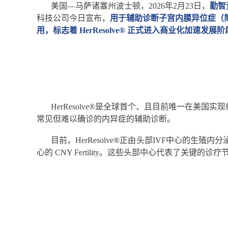
美国—马萨诸塞州波士顿，2026年2月23日，
勤智
科技公司今日宣布，
用于辅助诊断子宫内膜异位症（简称
用，标志着 HerResolve® 正式进入商业化加速发展
HerResolve®是全球首个、且目前唯一在
常见但难以确诊的内异症的辅助诊断。
目前
，HerResolve®正由头部IVF中心的生殖内分泌
心的 CNY Fertility。这些头部中心
代表了关键的诊疗