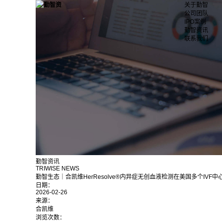
关于勤智
公司团队
IPO案例
勤智资讯
联系我们
勤智资讯
TRIWISE NEWS
勤智生态｜合凯维HerResolve®内异症无创血液检测在美国多个IV
日期：
2026-02-26
来源：
合凯维
浏览次数：