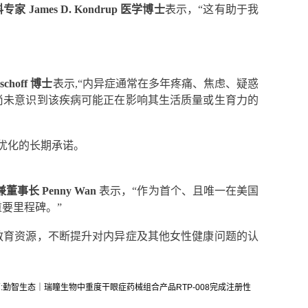
专家 James D. Kondrup 医学博士
表示，“这有助于我
hoff 博士
表示,“内异症通常在多年疼痛、焦虑、疑惑
那些尚未意识到该疾病可能正在影响其生活质量或生育力的
径优化的长期承诺。
事长 Penny Wan
表示，“作为首个、且唯一在美国
重要里程碑。”
据与教育资源，不断提升对内异症及其他女性健康问题的认
:
勤智生态｜瑞瞳生物中重度干眼症药械组合产品RTP-008完成注册性