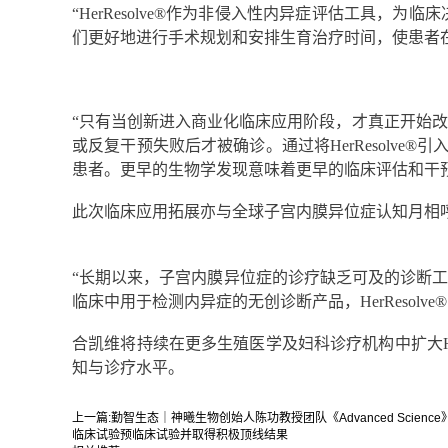
“HerResolve®作为非侵入性内异症评估工具，为
们更好地进行手术规划和安排生育治疗时间，使患者在
“只有当创新进入商业化临床应用阶段，才真正开始改
或反复干预失败后才被确诊。通过将HerResolv
患者。更早的生物学发现意味着更早的临床评估和干
此次临床应用拓展亦与全球子宫内膜异位症认知月相呼应
“长期以来，子宫内膜异位症的诊疗缺乏可及的诊断工
临床中用于检测内异症的无创诊断产品，HerResol
合凯维将持续在更多生殖医学及妇科诊疗机构中扩大He
知与诊疗水平。
上一篇:
勤智生态｜神曦生物创始人陈功教授团队《Advanced Sci
临床试验预临床试验并取得积极顶线结果