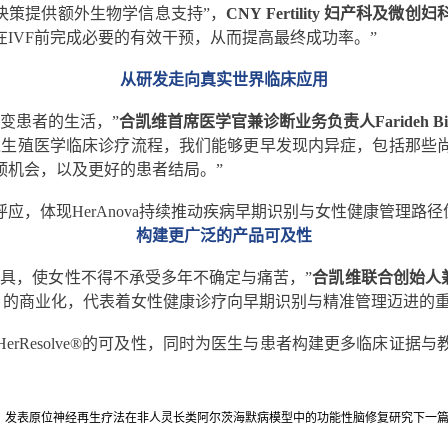
临床决策提供额外生物学信息支持”，
CNY Fertility 妇产科及微创妇科
IVF前完成必要的有效干预，从而提高最终成功率。”
从研发走向真实世界临床应用
变患者的生活，”
合凯维首席医学官兼诊断业务负责人Farideh Bisc
e®引入生殖医学临床诊疗流程，我们能够更早发现内异症，包括
预机会，以及更好的患者结局。”
，体现HerAnova持续推动疾病早期识别与女性健康管理路
构建更广泛的产品可及性
具，使女性不得不承受多年不确定与痛苦，”
合凯维联合创始人兼董
ve® 的商业化，代表着女性健康诊疗向早期识别与精准管理迈进的
rResolve®的可及性，同时为医生与患者构建更多临床证
ence》发表原位神经再生疗法在非人灵长类阿尔茨海默病模型中的功能性脑修复研究
下一篇